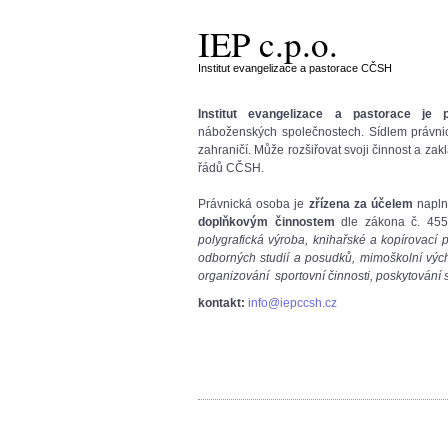
IEP c.p.o.
Institut evangelizace a pastorace CČSH
Institut evangelizace a pastorace je 
náboženských společnostech. Sídlem právnic
zahraničí. Může rozšiřovat svoji činnost a za
řádů CČSH.
Právnická osoba je
zřízena za účelem
napln
doplňkovým činnostem
dle zákona č. 455
polygrafická výroba, knihařské a kopírovací 
odborných studií a posudků, mimoškolní výc
organizování sportovní činnosti, poskytování
kontakt:
info@iepccsh.cz