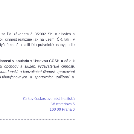
se řídí zákonem č. 3/2002 Sb. o církvích a
 činnost realizuje jak na území ČR, tak i v
tyčné země a s cíli této právnické osoby podle
 činnosti v souladu s Ústavou CČSH a dále k
ání obchodu a služeb, vydavatelské činnosti,
 poradenská a konzultační činnost, zpracování
ání tělovýchovných a sportovních zařízení a
Církev československá husitská
Wuchterlova 5
160 00 Praha 6