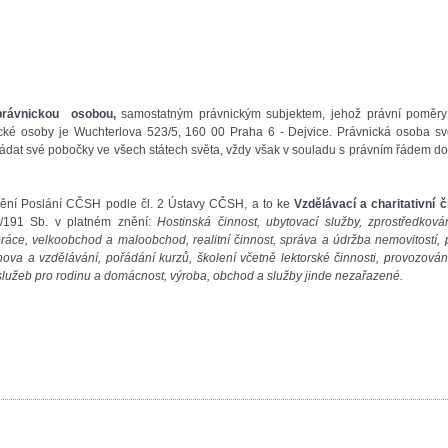
právnickou osobou,
samostatným právnickým subjektem, jehož právní poměry 
ké osoby je Wuchterlova 523/5, 160 00 Praha 6 - Dejvice. Právnická osoba svoji
kládat své pobočky ve všech státech světa, vždy však v souladu s právním řádem do
ění Poslání CČSH podle čl. 2 Ústavy CČSH, a to ke
Vzdělávací a charitativní
/191 Sb. v platném znění:
Hostinská činnost, ubytovací služby, zprostředkov
práce, velkoobchod a maloobchod, realitní činnost, správa a údržba nemovitostí,
hova a vzdělávání, pořádání kurzů, školení včetně lektorské činnosti, provozov
 služeb pro rodinu a domácnost, výroba, obchod a služby jinde nezařazené.